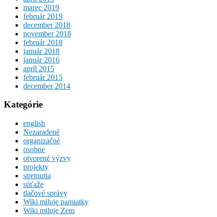
marec 2019
február 2019
december 2018
november 2018
február 2018
január 2018
január 2016
apríl 2015
február 2015
december 2014
Kategórie
english
Nezaradené
organizačné
osobne
otvorené výzvy
projekty
stretnutia
súťaže
tlačové správy
Wiki miluje pamiatky
Wiki miluje Zem