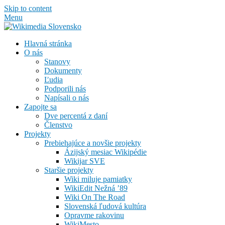
Skip to content
Menu
Hlavná stránka
O nás
Stanovy
Dokumenty
Ľudia
Podporili nás
Napísali o nás
Zapojte sa
Dve percentá z daní
Členstvo
Projekty
Prebiehajúce a novšie projekty
Ázijský mesiac Wikipédie
Wikijar SVE
Staršie projekty
Wiki miluje pamiatky
WikiEdit Nežná ’89
Wiki On The Road
Slovenská ľudová kultúra
Opravme rakovinu
WikiMesto