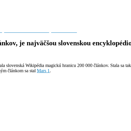
tky vedomosti ľudstva. Taký svet tvoríme!
ánkov, je najväčšou slovenskou encyklopédi
ala slovenská Wikipédia magickú hranicu 200 000 článkov. Stala sa tak
ným článkom sa stal
Mars 1
.