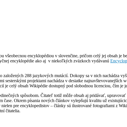
čšou všeobecnou encyklopédiou v slovenčine, pričom celý jej obsah je b
azyčnej encyklopédie ako aj v niekoľkých zväzkoch vydávanú
Encyclop
lo založených 288 jazykových mutácií. Dokopy sa v nich nachádza vyš
ími sesterskými projektami nachádza v desiatke najnavštevovanejších 
ií je celý obsah Wikipédie dostupný pod slobodnou licenciou, čím je j
jedinečných spôsobom. Čitateľ totiž môže obsah aj pridávať, upravova
čase. Okrem písania nových článkov vylepšujú kvalitu už existujúcich,
 nielen pre encyklopedistov – články sú ilustrované fotografiami z W
í čitatelia.