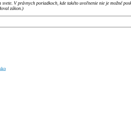
om svete. V právnych poriadkoch, kde takéto uvoľnenie nie je možné po
oval zákon.)
sko