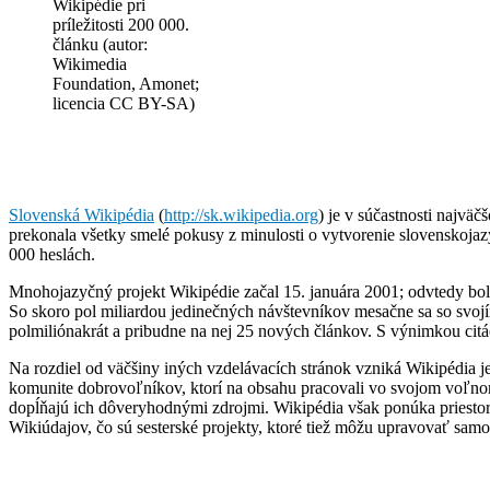
Wikipédie pri
príležitosti 200 000.
článku (autor:
Wikimedia
Foundation, Amonet;
licencia CC BY-SA)
Slovenská Wikipédia
(
http://sk.wikipedia.org
) je v súčastnosti najvä
prekonala všetky smelé pokusy z minulosti o vytvorenie slovenskoj
000 heslách.
Mnohojazyčný projekt Wikipédie začal 15. januára 2001; odvtedy bo
So skoro pol miliardou jedinečných návštevníkov mesačne sa so svoj
polmiliónakrát a pribudne na nej 25 nových článkov. S výnimkou citác
Na rozdiel od väčšiny iných vzdelávacích stránok vzniká Wikipédia 
komunite dobrovoľníkov, ktorí na obsahu pracovali vo svojom voľnom 
dopĺňajú ich dôveryhodnými zdrojmi. Wikipédia však ponúka priestor
Wikiúdajov, čo sú sesterské projekty, ktoré tiež môžu upravovať samotn