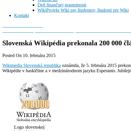
Deň finančnej gramotnosti
WikiProjekt Wiki pre študentov, študenti pre Wiki
Kontakt
Wikimedia Slovensko
Predstavte si svet, v ktorom môže každý človek slobodne zdieľať vše
Slovenská Wikipédia prekonala 200 000 čl
Posted On 10. februára 2015
Wikimedia Slovenská republika
oznámila, že 5. februára 2015 prekon
Wikipédie v baskičtine a v medzinárodnom jazyku Esperanto. Jubilej
Logo slovenskej