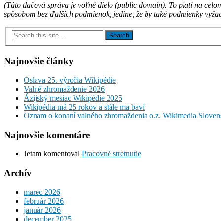
(Táto tlačová správa je voľné dielo (public domain). To platí na cel
spôsobom bez ďalších podmienok, jedine, že by také podmienky vyžad
Najnovšie články
Oslava 25. výročia Wikipédie
Valné zhromaždenie 2026
Ázijský mesiac Wikipédie 2025
Wikipédia má 25 rokov a stále ma baví
Oznam o konaní valného zhromaždenia o.z. Wikimedia Sloven
Najnovšie komentáre
Jetam
komentoval
Pracovné stretnutie
Archív
marec 2026
február 2026
január 2026
december 2025