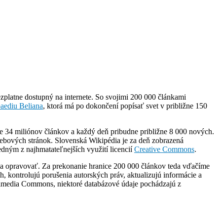
ezplatne dostupný na internete. So svojimi 200 000 článkami
aediu Beliana
, ktorá má po dokončení popísať svet v približne 150
e 34 miliónov článkov a každý deň pribudne približne 8 000 nových.
webových stránok. Slovenská Wikipédia je za deň zobrazená
edným z najhmatateľnejších využití licencií
Creative Commons
.
ť a opravovať. Za prekonanie hranice 200 000 článkov teda vďačíme
 kontrolujú porušenia autorských práv, aktualizujú informácie a
ikimedia Commons, niektoré databázové údaje pochádzajú z