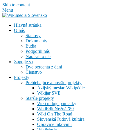
Skip to content
Menu
Hlavná stránka
O nás
Stanovy
Dokumenty
Ľudia
Podporili nás
Napísali o nás
Zapojte sa
Dve percentá z daní
Členstvo
Projekty
Prebiehajúce a novšie projekty
Ázijský mesiac Wikipédie
Wikijar SVE
Staršie projekty
Wiki miluje pamiatky
WikiEdit Nežná ’89
Wiki On The Road
Slovenská ľudová kultúra
Opravme rakovinu
WikiMesto