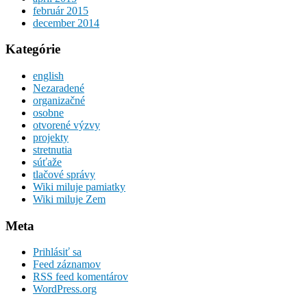
február 2015
december 2014
Kategórie
english
Nezaradené
organizačné
osobne
otvorené výzvy
projekty
stretnutia
súťaže
tlačové správy
Wiki miluje pamiatky
Wiki miluje Zem
Meta
Prihlásiť sa
Feed záznamov
RSS feed komentárov
WordPress.org