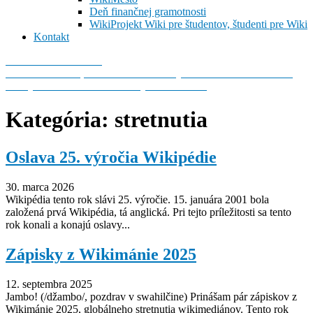
Deň finančnej gramotnosti
WikiProjekt Wiki pre študentov, študenti pre Wiki
Kontakt
Wikimedia Slovensko
Predstavte si svet, v ktorom môže každý človek slobodne zdieľať
všetky vedomosti ľudstva. Taký svet tvoríme!
Kategória:
stretnutia
Oslava 25. výročia Wikipédie
30. marca 2026
Wikipédia tento rok slávi 25. výročie. 15. januára 2001 bola
založená prvá Wikipédia, tá anglická. Pri tejto príležitosti sa tento
rok konali a konajú oslavy...
Zápisky z Wikimánie 2025
12. septembra 2025
Jambo! (/džambo/, pozdrav v swahilčine) Prinášam pár zápiskov z
Wikimánie 2025, globálneho stretnutia wikimediánov. Tento rok