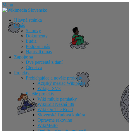
Skip
Menu
to
content
Hlavná stránka
O nás
Stanovy
Dokumenty
Ľudia
Podporili nás
Napísali o nás
Zapojte sa
Dve percentá z daní
Členstvo
Projekty
Prebiehajúce a novšie projekty
Ázijský mesiac Wikipédie
Wikijar SVE
Staršie projekty
Wiki miluje pamiatky
WikiEdit Nežná ’89
Wiki On The Road
Slovenská ľudová kultúra
Opravme rakovinu
WikiMesto
Deň finančnej gramotnosti