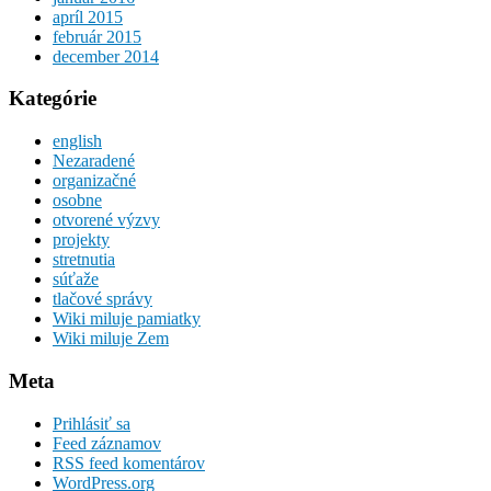
apríl 2015
február 2015
december 2014
Kategórie
english
Nezaradené
organizačné
osobne
otvorené výzvy
projekty
stretnutia
súťaže
tlačové správy
Wiki miluje pamiatky
Wiki miluje Zem
Meta
Prihlásiť sa
Feed záznamov
RSS feed komentárov
WordPress.org