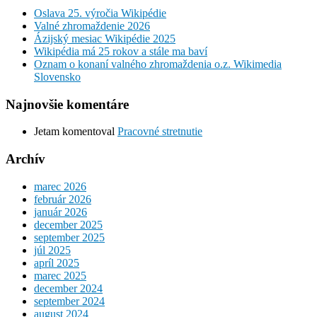
Oslava 25. výročia Wikipédie
Valné zhromaždenie 2026
Ázijský mesiac Wikipédie 2025
Wikipédia má 25 rokov a stále ma baví
Oznam o konaní valného zhromaždenia o.z. Wikimedia
Slovensko
Najnovšie komentáre
Jetam
komentoval
Pracovné stretnutie
Archív
marec 2026
február 2026
január 2026
december 2025
september 2025
júl 2025
apríl 2025
marec 2025
december 2024
september 2024
august 2024