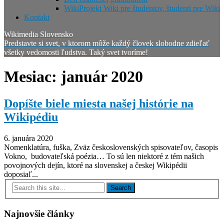
WikiProjekt Wiki pre študentov, študenti pre Wiki
Kontakt
Wikimedia Slovensko
Predstavte si svet, v ktorom môže každý človek slobodne zdieľať
všetky vedomosti ľudstva. Taký svet tvoríme!
Mesiac:
január 2020
Dopíšte biele miesta našej histórie na
Wikipédiu
6. januára 2020
Nomenklatúra, fuška, Zväz československých spisovateľov, časopis
Vokno, budovateľská poézia… To sú len niektoré z tém našich
povojnových dejín, ktoré na slovenskej a českej Wikipédii
doposiaľ...
Najnovšie články