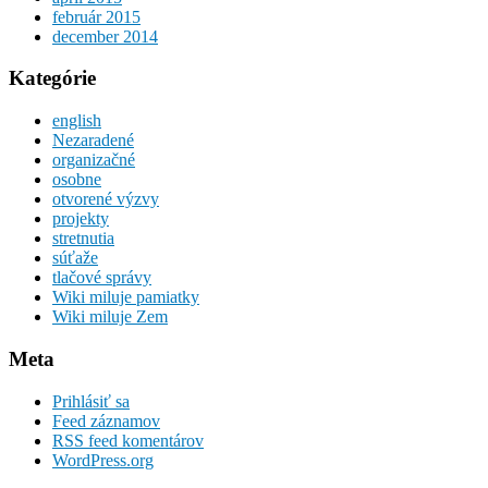
február 2015
december 2014
Kategórie
english
Nezaradené
organizačné
osobne
otvorené výzvy
projekty
stretnutia
súťaže
tlačové správy
Wiki miluje pamiatky
Wiki miluje Zem
Meta
Prihlásiť sa
Feed záznamov
RSS feed komentárov
WordPress.org