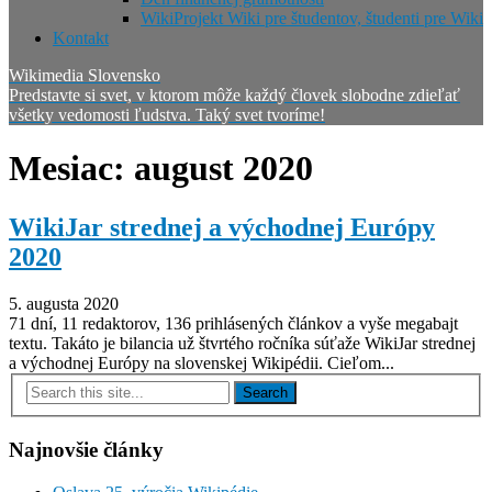
WikiProjekt Wiki pre študentov, študenti pre Wiki
Kontakt
Wikimedia Slovensko
Predstavte si svet, v ktorom môže každý človek slobodne zdieľať
všetky vedomosti ľudstva. Taký svet tvoríme!
Mesiac:
august 2020
WikiJar strednej a východnej Európy
2020
5. augusta 2020
71 dní, 11 redaktorov, 136 prihlásených článkov a vyše megabajt
textu. Takáto je bilancia už štvrtého ročníka súťaže WikiJar strednej
a východnej Európy na slovenskej Wikipédii. Cieľom...
Najnovšie články