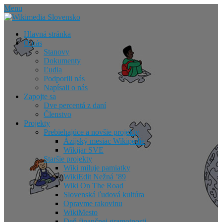
Skip
Menu
to
content
Hlavná stránka
O nás
Stanovy
Dokumenty
Ľudia
Podporili nás
Napísali o nás
Zapojte sa
Dve percentá z daní
Členstvo
Projekty
Prebiehajúce a novšie projekty
Ázijský mesiac Wikipédie
Wikijar SVE
Staršie projekty
Wiki miluje pamiatky
WikiEdit Nežná ’89
Wiki On The Road
Slovenská ľudová kultúra
Opravme rakovinu
WikiMesto
Deň finančnej gramotnosti