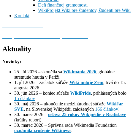
Deň finančnej gramotnosti
WikiProjekt Wiki pre študentov, študenti pre Wiki
Kontakt
Wikimedia Slovensko
Predstavte si svet, v ktorom môže každý človek slobodne zdieľať
všetky vedomosti ľudstva. Taký svet tvoríme!
Aktuality
Novinky:
25. júl 2026 – skončila sa
Wikimánia 2026
, globálne
stretnutie hnutia v Paríži
1. júl 2026 – začiatok súťaže
Wiki miluje Zem
, trvá do 15.
augusta 2026
30. jún 2026 – koniec súťaže
WikiPride
, prihlásených bolo
15 článkov
30. máj 2026 – ukončenie medzinárodnej súťaže
WikiJar
SVE
, na Slovenskej Wikipédii založených
166 článkov
!
30. marec 2026 –
oslava 25 rokov Wikipédie v Bratislave
(krátky report)
30. marec 2026 – Správna rada Wikimedia Foundation
oznámila zrušenie Wikinews
.