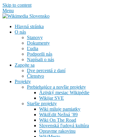
Skip to content
Menu
Hlavná stránka
O nás
Stanovy
Dokumenty
Ľudia
Podporili nás
Napísali o nás
Zapojte sa
Dve percentá z daní
Členstvo
Projekty
Prebiehajúce a novšie projekty
Ázijský mesiac Wikipédie
Wikijar SVE
Staršie projekty
Wiki miluje pamiatky
WikiEdit Nežná ’89
Wiki On The Road
Slovenská ľudová kultúra
Opravme rakovinu
WikiMesto