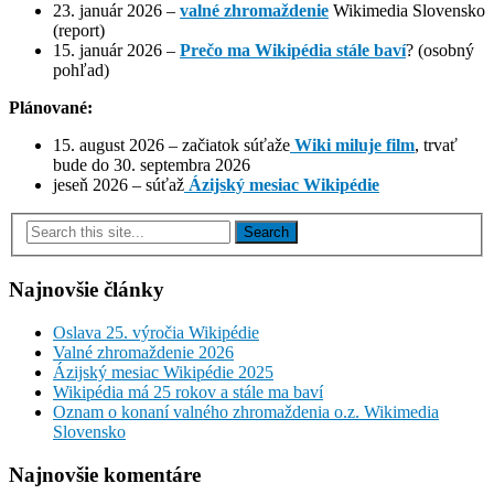
23. január 2026 –
valné zhromaždenie
Wikimedia Slovensko
(report)
15. január 2026 –
Prečo ma Wikipédia stále baví
? (osobný
pohľad)
Plánované:
15. august 2026 – začiatok súťaže
Wiki miluje film
, trvať
bude do 30. septembra 2026
jeseň 2026 – súťaž
Ázijský mesiac Wikipédie
Najnovšie články
Oslava 25. výročia Wikipédie
Valné zhromaždenie 2026
Ázijský mesiac Wikipédie 2025
Wikipédia má 25 rokov a stále ma baví
Oznam o konaní valného zhromaždenia o.z. Wikimedia
Slovensko
Najnovšie komentáre