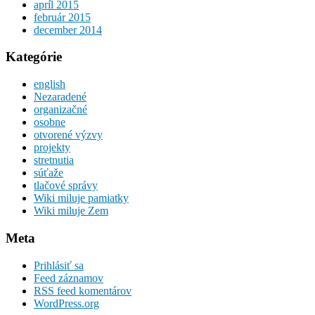
apríl 2015
február 2015
december 2014
Kategórie
english
Nezaradené
organizačné
osobne
otvorené výzvy
projekty
stretnutia
súťaže
tlačové správy
Wiki miluje pamiatky
Wiki miluje Zem
Meta
Prihlásiť sa
Feed záznamov
RSS feed komentárov
WordPress.org