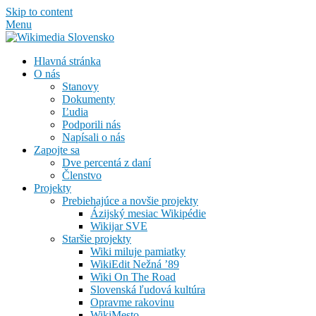
Skip to content
Menu
Hlavná stránka
O nás
Stanovy
Dokumenty
Ľudia
Podporili nás
Napísali o nás
Zapojte sa
Dve percentá z daní
Členstvo
Projekty
Prebiehajúce a novšie projekty
Ázijský mesiac Wikipédie
Wikijar SVE
Staršie projekty
Wiki miluje pamiatky
WikiEdit Nežná ’89
Wiki On The Road
Slovenská ľudová kultúra
Opravme rakovinu
WikiMesto