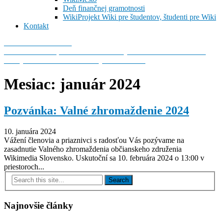
Deň finančnej gramotnosti
WikiProjekt Wiki pre študentov, študenti pre Wiki
Kontakt
Wikimedia Slovensko
Predstavte si svet, v ktorom môže každý človek slobodne zdieľať
všetky vedomosti ľudstva. Taký svet tvoríme!
Mesiac:
január 2024
Pozvánka: Valné zhromaždenie 2024
10. januára 2024
Vážení členovia a priaznivci s radosťou Vás pozývame na
zasadnutie Valného zhromaždenia občianskeho združenia
Wikimedia Slovensko. Uskutoční sa 10. februára 2024 o 13:00 v
priestoroch...
Najnovšie články