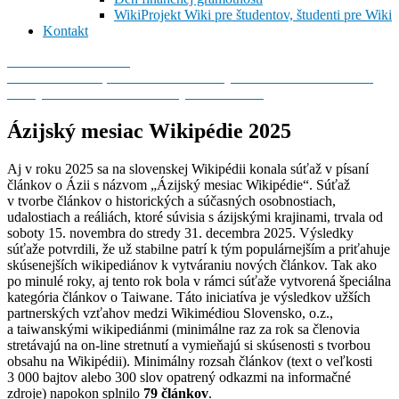
WikiProjekt Wiki pre študentov, študenti pre Wiki
Kontakt
Wikimedia Slovensko
Predstavte si svet, v ktorom môže každý človek slobodne zdieľať
všetky vedomosti ľudstva. Taký svet tvoríme!
Ázijský mesiac Wikipédie 2025
Aj v roku 2025 sa na slovenskej Wikipédii konala súťaž v písaní
článkov o Ázii s názvom „Ázijský mesiac Wikipédie“. Súťaž
v tvorbe článkov o historických a súčasných osobnostiach,
udalostiach a reáliách, ktoré súvisia s ázijskými krajinami, trvala od
soboty 15. novembra do stredy 31. decembra 2025. Výsledky
súťaže potvrdili, že už stabilne patrí k tým populárnejším a priťahuje
skúsenejších wikipediánov k vytváraniu nových článkov. Tak ako
po minulé roky, aj tento rok bola v rámci súťaže vytvorená špeciálna
kategória článkov o Taiwane. Táto iniciatíva je výsledkov užších
partnerských vzťahov medzi Wikimédiou Slovensko, o.z.,
a taiwanskými wikipediánmi (minimálne raz za rok sa členovia
stretávajú na on-line stretnutí a vymieňajú si skúsenosti s tvorbou
obsahu na Wikipédii). Minimálny rozsah článkov (text o veľkosti
3 000 bajtov alebo 300 slov opatrený odkazmi na informačné
zdroje) napokon splnilo
79 článkov
.