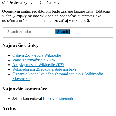
súťaže desiatky kvalitných článkov.
Oceneným piatim redaktorom budú zaslané knižné ceny. Editačnú
súťaž „Ázijský mesiac Wikipédie“ hodnotíme aj tentoraz ako
úspešnú a určite ju budeme realizovať aj v roku 2026.
Najnovšie články
Oslava 25. výročia Wikipédie
Valné zhromaždenie 2026
Ázijský mesiac Wikipédie 2025
Wikipédia má 25 rokov a stále ma baví
Oznam o konaní valného zhromaždenia o.z. Wikimedia
Slovensko
Najnovšie komentáre
Jetam
komentoval
Pracovné stretnutie
Archív