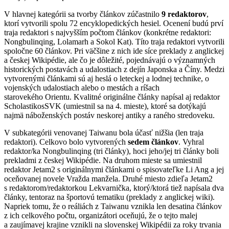
V hlavnej kategórii sa tvorby článkov zúčastnilo
9 redaktorov
,
ktorí vytvorili spolu 72 encyklopedických hesiel. Ocenení budú prví
traja redaktori s najvyšším počtom článkov (konkrétne redaktori:
Nongbulinqing, Lolamarh a Sokol Kat). Títo traja redaktori vytvorili
spoločne 60 článkov. Pri väčšine z nich ide síce preklady z anglickej
a českej Wikipédie, ale čo je dôležité, pojednávajú o významných
historických postavách a udalostiach z dejín Japonska a Číny. Medzi
vytvorenými článkami sú aj heslá o leteckej a lodnej technike, o
vojenských udalostiach alebo o mestách a ríšach
starovekého Orientu. Kvalitné originálne články napísal aj redaktor
ScholastikosSVK (umiestnil sa na 4. mieste), ktoré sa dotýkajú
najmä náboženských postáv neskorej antiky a raného stredoveku.
V subkategórii venovanej Taiwanu bola účasť nižšia (len traja
redaktori). Celkovo bolo vytvorených
sedem článkov
. Vyhral
redaktor/ka Nongbulinqing (tri články), hoci jeho/jej tri články boli
prekladmi z českej Wikipédie. Na druhom mieste sa umiestnil
redaktor Jetam2 s originálnymi článkami o spisovateľke Li Ang a jej
oceňovanej novele Vražda manžela. Druhé miesto zdieľa Jetam2
s redaktorom/redaktorkou Lekvarnička, ktorý/ktorá tiež napísala dva
články, tentoraz na športovú tematiku (preklady z anglickej wiki).
Napriek tomu, že o reáliách z Taiwanu vznikla len desatina článkov
z ich celkového počtu, organizátori oceňujú, že o tejto malej
a zaujímavej krajine vznikli na slovenskej Wikipédii za roky trvania