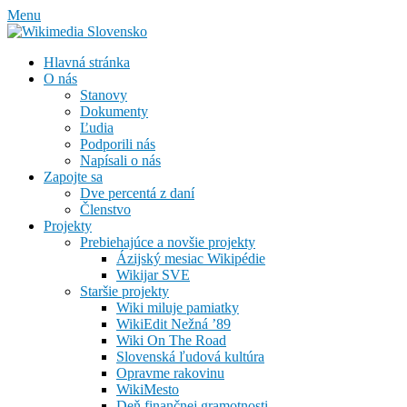
Skip
Menu
to
content
Hlavná stránka
O nás
Stanovy
Dokumenty
Ľudia
Podporili nás
Napísali o nás
Zapojte sa
Dve percentá z daní
Členstvo
Projekty
Prebiehajúce a novšie projekty
Ázijský mesiac Wikipédie
Wikijar SVE
Staršie projekty
Wiki miluje pamiatky
WikiEdit Nežná ’89
Wiki On The Road
Slovenská ľudová kultúra
Opravme rakovinu
WikiMesto
Deň finančnej gramotnosti